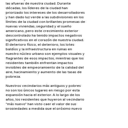
las afueras de nuestra ciudad. Durante
décadas, los líderes de la ciudad han
priorizado los intereses de los desarrolladores
y han dado luz verde a las subdivisiones en los
límites de la ciudad con brillantes promesas de
nuevas viviendas, seguridad y el sueño
americano, pero este crecimiento exterior
descontrolado ha tenido impactos negativos
significativos en el corazón de nuestra ciudad.
El deterioro físico, el deterioro, los lotes
baldíos y la infraestructura en ruinas en
nuestro núcleo urbano son ejemplos visuales y
flagrantes de esos impactos, mientras que los
residentes también enfrentan impactos
invisibles de empeoramiento de la calidad del
aire, hacinamiento y aumento de las tasas de
pobreza.
Nuestros vecindarios más antiguos y pobres
no son los únicos lugares en riesgo por esta
expansión hacia el exterior. A lo largo de los
años, los residentes que huyeron al vecindario
"más nuevo" han visto caer el valor de sus
propiedades a medida que el próximo nuevo
desarrollo desvía nuestra ciudad y los recursos
de los contribuyentes. Con el tiempo, los
verdaderos costos del desarrollo en los límites
de la ciudad se revelan y los residentes, las